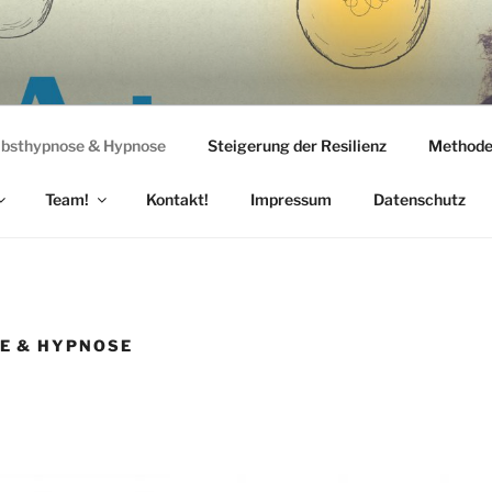
MIT-WIRKUNG
 – Aufstellungen nach SySt
lbsthypnose & Hypnose
Steigerung der Resilienz
Methode
Team!
Kontakt!
Impressum
Datenschutz
E & HYPNOSE