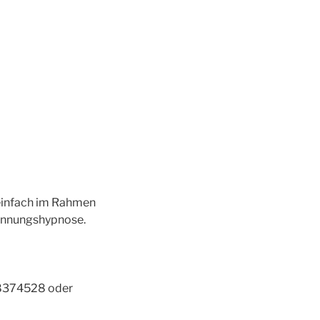
 einfach im Rahmen
pannungshypnose.
/8374528 oder