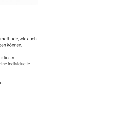
smethode, wie auch
tzen können.
n dieser
ine individuelle
e.