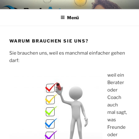
Zum
DENKART MIT-WIRKUNG
Training – Coaching – Hypnose – Aufstellungen nach SySt
Inhalt
Menü
springen
WARUM BRAUCHEN SIE UNS?
Sie brauchen uns, weil es manchmal einfacher gehen
darf:
weil ein
Berater
oder
Coach
auch
mal sagt,
was
Freunde
oder